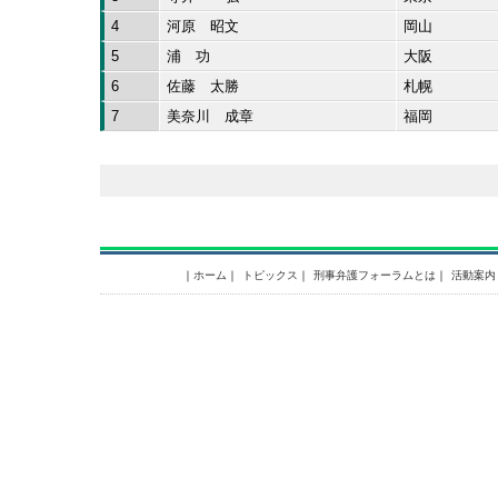
4
河原 昭文
岡山
5
浦 功
大阪
6
佐藤 太勝
札幌
7
美奈川 成章
福岡
｜
ホーム
｜
トピックス
｜
刑事弁護フォーラムとは
｜
活動案内