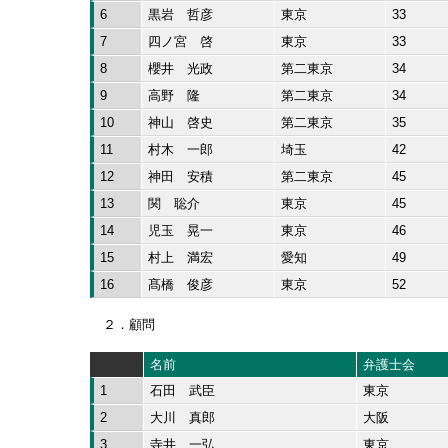
6
黒岩 哲彦
東京
33
7
四ノ宮 啓
東京
33
8
櫻井 光政
第二東京
34
9
高野 隆
第二東京
34
10
神山 啓史
第二東京
35
11
村木 一郎
埼玉
42
12
神田 安積
第二東京
45
13
関 聡介
東京
45
14
児玉 晃一
東京
46
15
村上 満宏
愛知
49
16
髙橋 俊彦
東京
52
２．顧問
名前
弁護士会
1
石田 武臣
東京
2
大川 真郎
大阪
3
寺井 一弘
東京