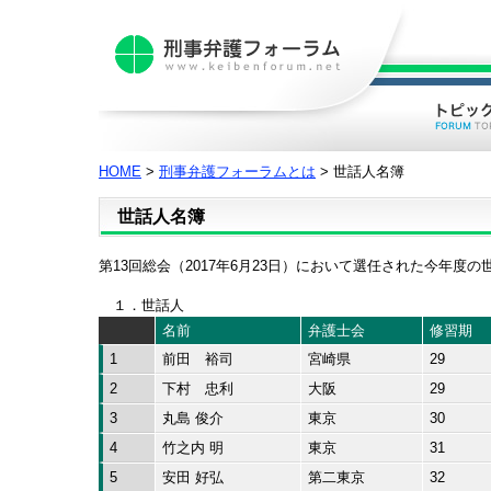
HOME
>
刑事弁護フォーラムとは
> 世話人名簿
世話人名簿
第13回総会（2017年6月23日）において選任された今年度
１．世話人
名前
弁護士会
修習期
1
前田 裕司
宮崎県
29
2
下村 忠利
大阪
29
3
丸島 俊介
東京
30
4
竹之内 明
東京
31
5
安田 好弘
第二東京
32