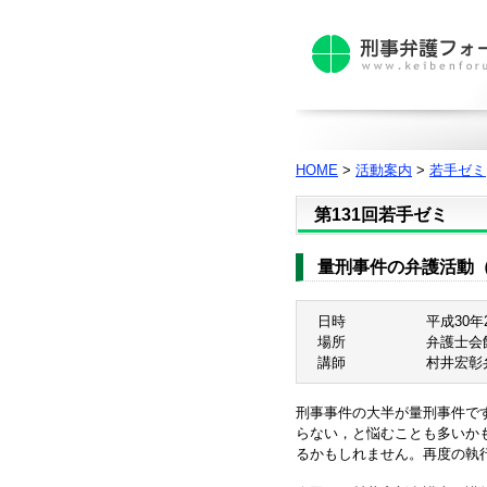
HOME
>
活動案内
>
若手ゼミ
第131回若手ゼミ
量刑事件の弁護活動
日時
平成30年
場所
弁護士会館
講師
村井宏彰
刑事事件の大半が量刑事件で
らない，と悩むことも多いか
るかもしれません。再度の執