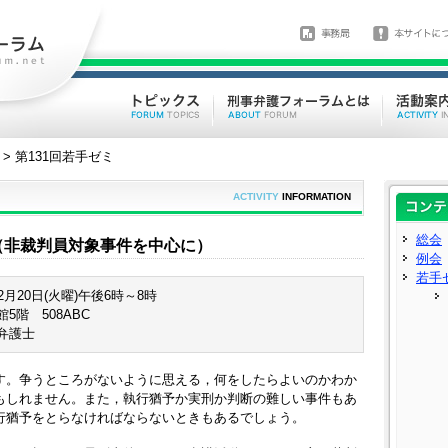
> 第131回若手ゼミ
ACTIVITY
INFORMATION
総会
（非裁判員対象事件を中心に）
例会
若手
2月20日(火曜)午後6時～8時
5階 508ABC
弁護士
す。争うところがないように思える，何をしたらよいのかわか
もしれません。また，執行猶予か実刑か判断の難しい事件もあ
行猶予をとらなければならないときもあるでしょう。