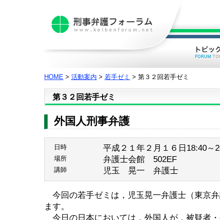
HOME
>
活動案内
>
若手ゼミ
> 第３２回若手ゼミ
第３２回若手ゼミ
外国人刑事弁護
平成２１年２月１６日18:40～20
日時
弁護士会館 502EF
場所
児玉 晃一 弁護士
講師
今回の若手ゼミは，児玉晃一弁護士（東京弁
ます。
今日の日本においては，外国人が，被疑者・