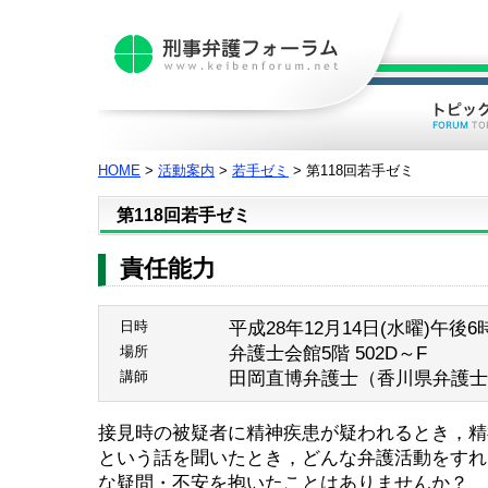
HOME
>
活動案内
>
若手ゼミ
> 第118回若手ゼミ
第118回若手ゼミ
責任能力
平成28年12月14日(水曜)午後6
日時
弁護士会館5階 502D～F
場所
田岡直博弁護士（香川県弁護士
講師
接見時の被疑者に精神疾患が疑われるとき，精
という話を聞いたとき，どんな弁護活動をすれ
な疑問・不安を抱いたことはありませんか？