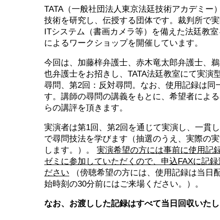
TATA（一般社団法人東京法廷技術アカデミー
技術を研究し、伝授する団体です。裁判所で実
ITシステム（書画カメラ等）を備えた法廷教
によるワークショップを開催しています。
今回は、加藤梓弁護士、赤木竜太郎弁護士、鵜
也弁護士をお招きし、TATA法廷教室にて実演
尋問、第2回：反対尋問。なお、使用記録は同
す。講師の尋問の講義をもとに、希望者による
らの講評を頂きます。
実演者は第1回、第2回を通じて実演し、一貫
で尋問技法を学びます（抽選のうえ、実際の実
します。）。
実演希望の方には事前に使用記
ゼミに参加していただくので、申込FAXに記
ださい
（傍聴希望の方には、使用記録は当日
始時刻の30分前にはご来場ください。）。
なお、お渡しした記録はすべて当日回収いたし