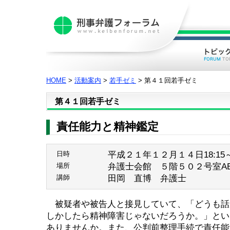
HOME
>
活動案内
>
若手ゼミ
> 第４１回若手ゼミ
第４１回若手ゼミ
責任能力と精神鑑定
平成２１年１２月１４日18:15～2
日時
弁護士会館 ５階５０２号室A
場所
田岡 直博 弁護士
講師
被疑者や被告人と接見していて、「どうも話
しかしたら精神障害じゃないだろうか。」とい
ありませんか。また、公判前整理手続で責任能