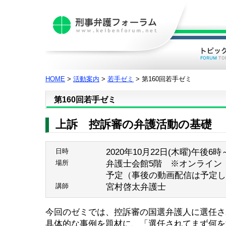
HOME
>
活動案内
>
若手ゼミ
> 第160回若手ゼミ
第160回若手ゼミ
上訴 控訴審の弁護活動の基礎
2020年10月22日(木曜)午後6時
日時
弁護士会館5階 ※オンライン（
場所
予定（事後の動画配信は予定し
宮村啓太弁護士
講師
今回のゼミでは、控訴審の国選弁護人に選任さ
具体的な事例を題材に、「選任されてまず何を