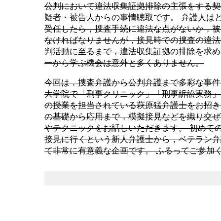
公判において違法収集証拠排除の主張をする契
疑者・被告人からの事情聴取です。 弁護人は
受任したら，捜査手続に違法な点がないか，被
なければなりませんが，接見時での捜査の違法
判活動に至るまで，違法収集証拠の排除を求め
一から学ぶ機会は意外と多くありません。
今回は，捜査弁護から公判弁護まで多彩な事件
大学院で「刑事クリニック」「刑事訴訟実務」
の授業を担当されている萩原猛弁護士をお招き
の基礎から応用まで，模擬接見などを織り交ぜ
やテクニックをお話しいただきます。 初めて
接見に行くという新人弁護士から，ベテラン弁
て非常に有意義な企画です。 ふるってご参加