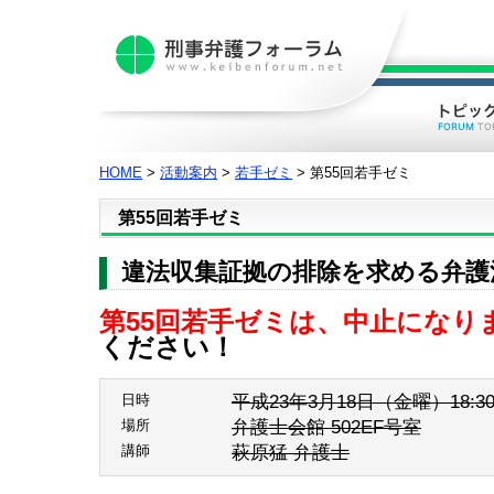
HOME
>
活動案内
>
若手ゼミ
> 第55回若手ゼミ
第55回若手ゼミ
違法収集証拠の排除を求める弁護
第55回若手ゼミは、中止になり
ください！
平成23年3月18日（金曜）18:30-
日時
弁護士会館 502EF号室
場所
萩原猛 弁護士
講師