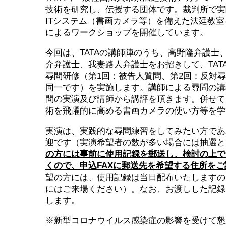
技術を研究し、伝授する団体です。裁判所で実
ITシステム（書画カメラ等）を備えた法廷教
によるワークショップを開催しています。
今回は、TATAの講師陣のうち、高野隆弁護士
介弁護士、我妻路人弁護士をお招きして、TAT
尋問研修（第1回：被告人質問、第2回：反対
同一です）を実施します。講師による尋問の講
問の実演及び講師から講評を頂きます。併せて
術を飛躍的に高める書画カメラの使い方等を学
実演は、実践的な尋問練習をしてみたい方であ
迎です（実演希望者の数が多い場合には抽選と
の方には事前に使用記録を郵送し、検討の上で
くので、申込FAXに郵送先を希望する住所を
望の方には、使用記録は当日配布いたしますの
にはご来場ください）。なお、お渡しした記録
します。
※新型コロナウイルス感染症の影響を受けて懇