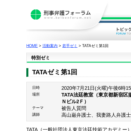
HOME
>
活動案内
>
若手ゼミ
> TATAゼミ第1回
特別ゼミ
TATAゼミ第1回
2020年7月21日(火曜)午後6時1
日時
TATA法廷教室（東京都新宿区
場所
Ｎビル2Ｆ）
被告人質問
テーマ
高山巌弁護士、我妻路人弁護士
講師
TATA（一般社団法人東京法廷技術アカデミー